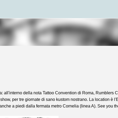
Passa ai contenuti principali
a: all'interno della nota Tattoo Convention di Roma, Rumblers 
ow, per tre giornate di sano kustom nostrano. La location è l'E
 anche a piedi dalla fermata metro Cornelia (linea A). See you th