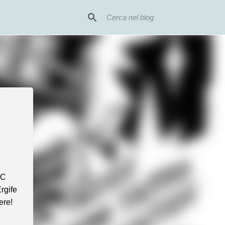
CC
rgife
ere!