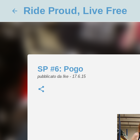
Ride Proud, Live Free
SP #6: Pogo
pubblicato da
Ike
-
17.6.15