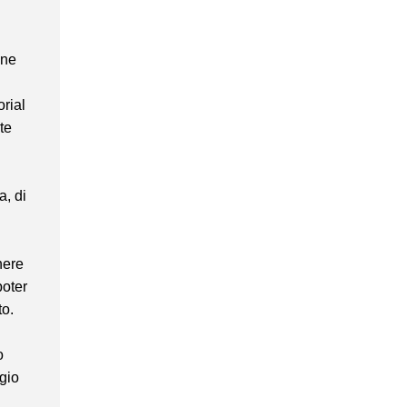
nne
orial
te
a, di
nere
poter
to.
o
gio