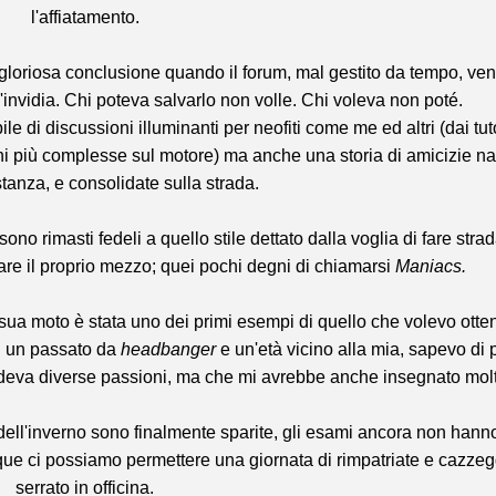
l'affiatamento.
ingloriosa conclusione quando il forum, mal gestito da tempo, ve
nvidia. Chi poteva salvarlo non volle. Chi voleva non poté.
e di discussioni illuminanti per neofiti come me ed altri (dai tut
i più complesse sul motore) ma anche una storia di amicizie na
stanza, e consolidate sulla strada.
ono rimasti fedeli a quello stile dettato dalla voglia di fare strad
care il proprio mezzo; quei pochi degni di chiamarsi
Maniacs.
 sua moto è stata uno dei primi esempi di quello che volevo otte
on un passato da
headbanger
e un'età vicino alla mia, sapevo di 
videva diverse passioni, ma che mi avrebbe anche insegnato mol
dell'inverno sono finalmente sparite, gli esami ancora non hann
que ci possiamo permettere una giornata di rimpatriate e cazzeg
serrato in officina.