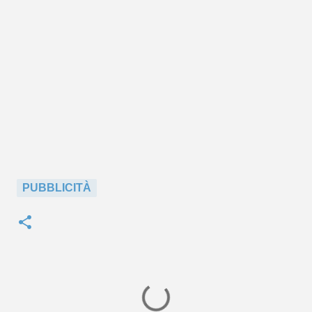
PUBBLICITÀ
C
o