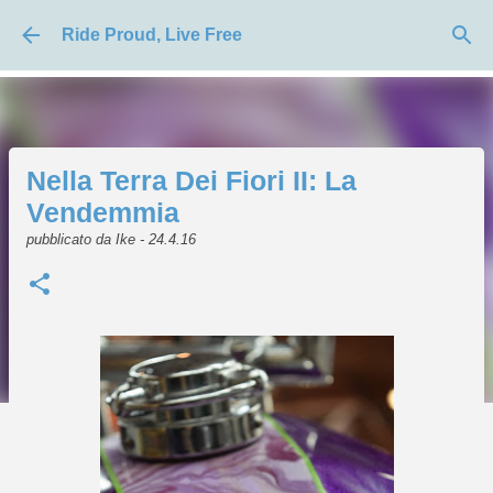
Passa ai contenuti principali
Ride Proud, Live Free
Nella Terra Dei Fiori II: La
Vendemmia
pubblicato da
Ike
-
24.4.16