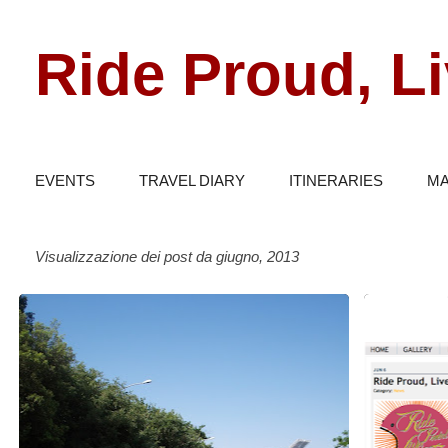
Ride Proud, Li
EVENTS
TRAVEL DIARY
ITINERARIES
MA
Visualizzazione dei post da giugno, 2013
P
EVENTI
VARIE
o
s
t