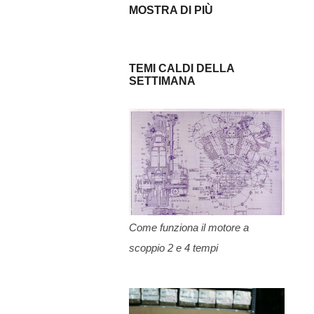
MOSTRA DI PIÙ
3
aprile 2017
3
marzo 2017
2
febbraio 2017
TEMI CALDI DELLA
SETTIMANA
1
gennaio 2017
2
dicembre 2016
1
novembre 2016
4
ottobre 2016
4
settembre 2016
1
agosto 2016
5
luglio 2016
Come funziona il motore a
scoppio 2 e 4 tempi
1
giugno 2016
4
maggio 2016
6
aprile 2016