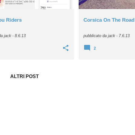
ou Riders
Corsica On The Road
 da
jack
-
8.6.13
pubblicato da
jack
-
7.6.13
2
ALTRI POST